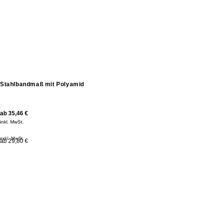
Stahlbandmaß mit Polyamid
ab
35,46
€
inkl. MwSt.
exkl. MwSt.
ab 29,80 €