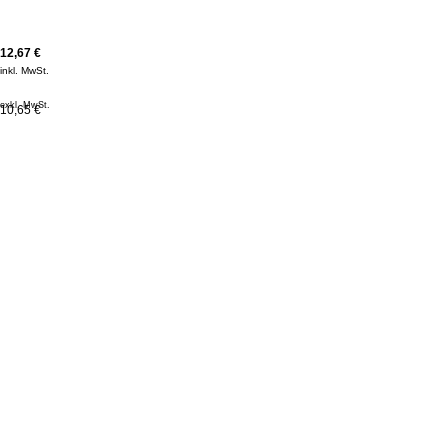
12,67
€
inkl. MwSt.
exkl. MwSt.
10,65 €