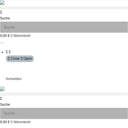
Zum
Inhalt
springen
Suche
0,00
€
0
Warenkorb
Close
Open
Mein Konto
Anmelden
Suche
0,00
€
0
Warenkorb