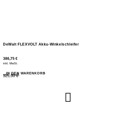
DeWalt FLEXVOLT Akku-Winkelschleifer
386,75
€
inkl. MwSt.
IN DEN WARENKORB
exkl. MwSt.
325,00 €
Neu Eingetroffen