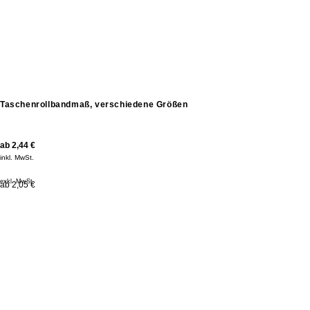
Taschenrollbandmaß, verschiedene Größen
ab
2,44
€
inkl. MwSt.
exkl. MwSt.
ab 2,05 €