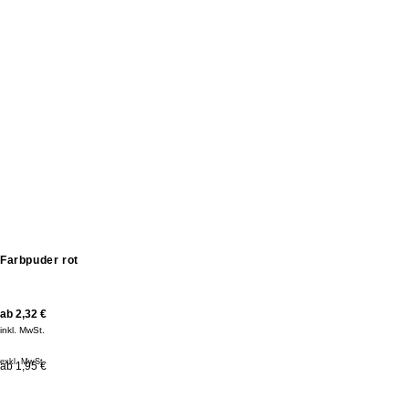
Farbpuder rot
ab
2,32
€
inkl. MwSt.
exkl. MwSt.
ab 1,95 €