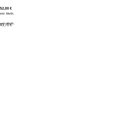
52,00
€
inkl. MwSt.
exkl. MwSt.
43,70 €