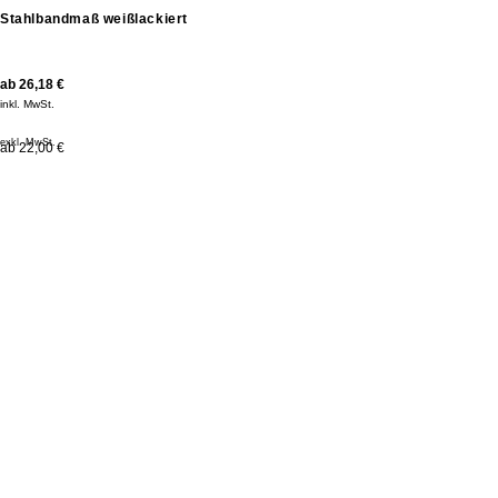
Stahlbandmaß weißlackiert
ab
26,18
€
inkl. MwSt.
exkl. MwSt.
ab 22,00 €