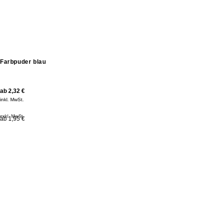
Farbpuder blau
ab
2,32
€
inkl. MwSt.
exkl. MwSt.
ab 1,95 €