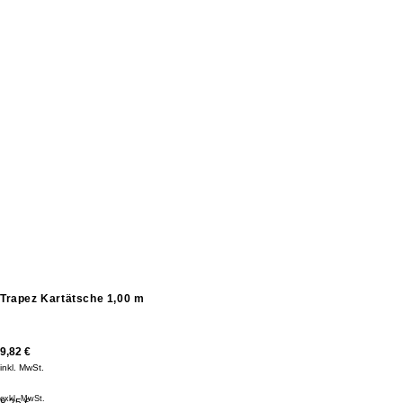
Trapez Kartätsche 1,00 m
9,82
€
inkl. MwSt.
exkl. MwSt.
8,25 €