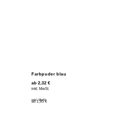
Farbpuder blau
ab
2,32
€
inkl. MwSt.
exkl. MwSt.
ab 1,95 €