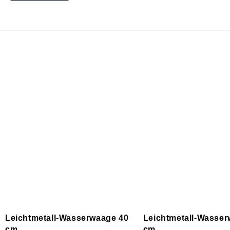
Wasserwaagen
Finden Sie das passende Produkt für Ihr näch
Leichtmetall-Wasserwaage 40
Leichtmetall-Wasser
cm
cm