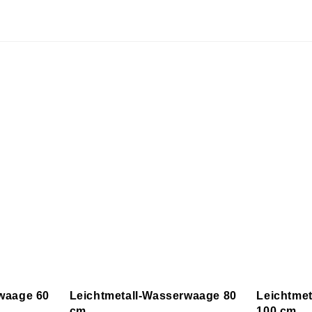
stes Bauvorhaben
waage 60
Leichtmetall-Wasserwaage 80
Leichtme
cm
100 cm