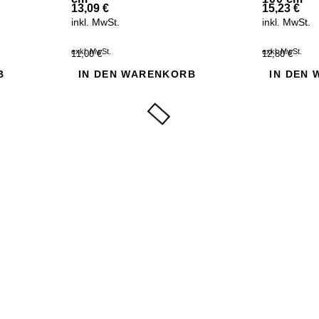
13,09
€
15,23
€
inkl. MwSt.
inkl. MwSt.
exkl. MwSt.
exkl. MwSt.
11,00 €
12,80 €
B
IN DEN WARENKORB
IN DEN