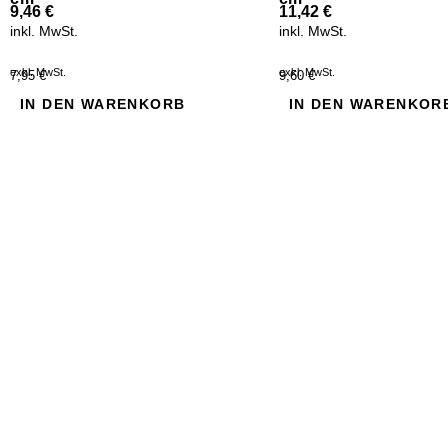
9,46
€
11,42
€
inkl. MwSt.
inkl. MwSt.
exkl. MwSt.
exkl. MwSt.
7,95 €
9,60 €
IN DEN WARENKORB
IN DEN WARENKOR
Neu Eingetroffen