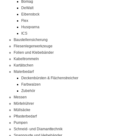
Bomag
DeWalt
Eibenstock
Flex
Husqvarna
ICS
Baustellensicherung
Fliesenlegerwerkzeuge
Folien und Klebebänder
Kabeltrommeln
Kartätschen
Malerbedarf
Deckenbürsten & Flächenstreicher
Farbwalzen
Zubehör
Messen
Mörtelrührer
Müllsäcke
Pflasterbedarf
Pumpen
Schneid- und Diamanttechnik
Spanngurte und Hebebänder