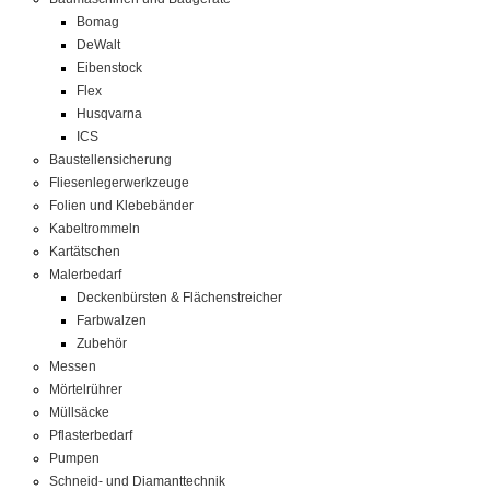
Bomag
DeWalt
Eibenstock
Flex
Husqvarna
ICS
Baustellensicherung
Fliesenlegerwerkzeuge
Folien und Klebebänder
Kabeltrommeln
Kartätschen
Malerbedarf
Deckenbürsten & Flächenstreicher
Farbwalzen
Zubehör
Messen
Mörtelrührer
Müllsäcke
Pflasterbedarf
Pumpen
Schneid- und Diamanttechnik