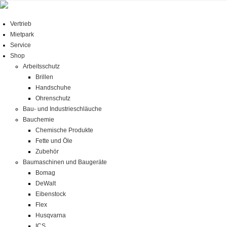
Zum
Inhalt
Vertrieb
springen
Mietpark
Service
Shop
Arbeitsschutz
Brillen
Handschuhe
Ohrenschutz
Bau- und Industrieschläuche
Bauchemie
Chemische Produkte
Fette und Öle
Zubehör
Baumaschinen und Baugeräte
Bomag
DeWalt
Eibenstock
Flex
Husqvarna
ICS