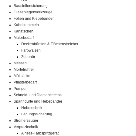
Baustellensicherung
Fliesenlegerwerkzeuge
Folien und Klebebänder
Kabeltrommeln
Kartätschen
Malerbedarf
Deckenbürsten & Flächenstreicher
Farbwalzen
Zubehör
Messen
Mörtelrührer
Müllsäcke
Pflasterbedarf
Pumpen
Schneid- und Diamanttechnik
Spanngurte und Hebebänder
Hebetechnik
Ladungssicherung
Stromerzeuger
Verputztechnik
Airless-Farbspritzgerät