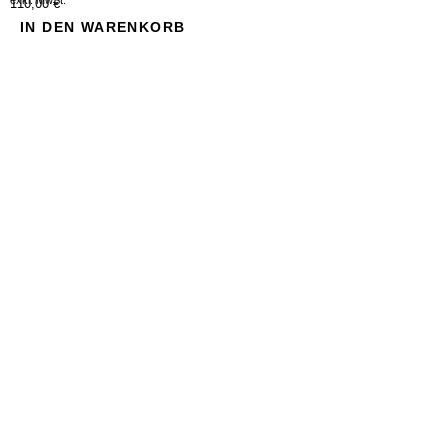
exkl. MwSt.
110,00 €
IN DEN WARENKORB