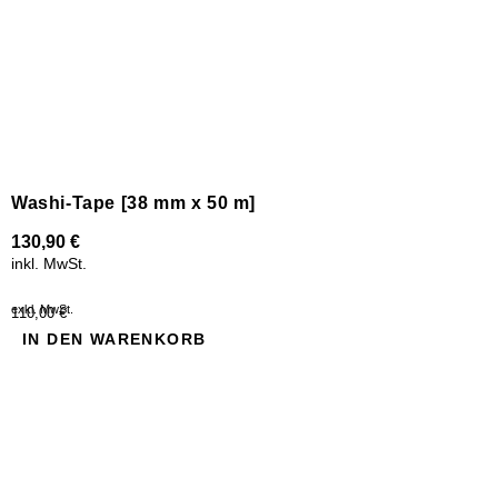
Washi-Tape [38 mm x 50 m]
130,90
€
inkl. MwSt.
exkl. MwSt.
110,00 €
IN DEN WARENKORB