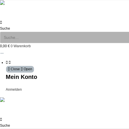
Zum
Inhalt
springen
Suche
0,00
€
0
Warenkorb
Close
Open
Mein Konto
Anmelden
Suche