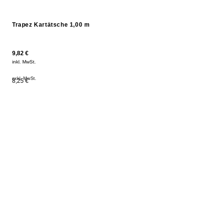
Trapez Kartätsche 1,00 m
9,82
€
inkl. MwSt.
exkl. MwSt.
8,25 €