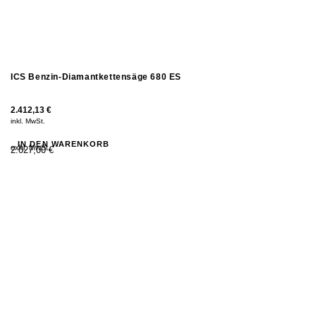
ICS Benzin-Diamantkettensäge 680 ES
2.412,13
€
inkl. MwSt.
IN DEN WARENKORB
exkl. MwSt.
2.027,00 €