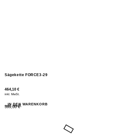
Sägekette FORCE3-29
464,10
€
inkl. MwSt.
IN DEN WARENKORB
exkl. MwSt.
399,00 €