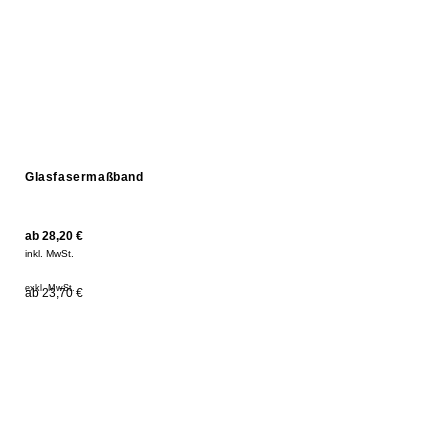
Glasfasermaßband
ab
28,20
€
inkl. MwSt.
exkl. MwSt.
ab 23,70 €