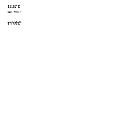
12,67
€
inkl. MwSt.
exkl. MwSt.
10,65 €