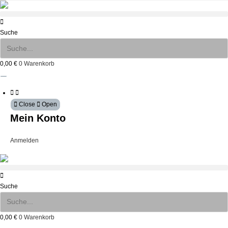
Zum
Inhalt
springen
Suche
0,00
€
0
Warenkorb
Close
Open
Mein Konto
Anmelden
Suche
0,00
€
0
Warenkorb