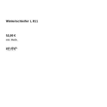
Winkelschleifer L 811
52,00
€
inkl. MwSt.
exkl. MwSt.
43,70 €