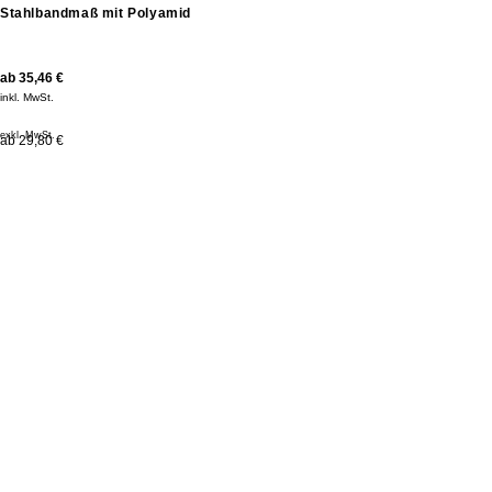
Stahlbandmaß mit Polyamid
ab
35,46
€
inkl. MwSt.
exkl. MwSt.
ab 29,80 €