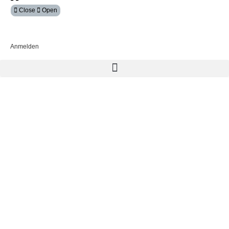
Close
Open
Mein Konto
Anmelden
Egalisette
Finden Sie das passende Produkt für Ihr
nächstes Bauvorhaben