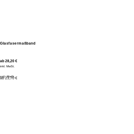
Glasfasermaßband
ab
28,20
€
inkl. MwSt.
exkl. MwSt.
ab 23,70 €