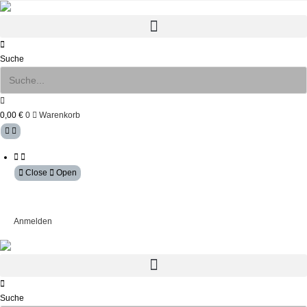
Zum
Inhalt
springen
Suche
0,00
€
0
Warenkorb
Close
Open
Mein Konto
Anmelden
Suche