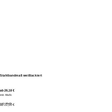
Stahlbandmaß weißlackiert
ab
26,18
€
inkl. MwSt.
exkl. MwSt.
ab 22,00 €