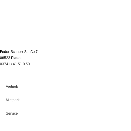
Fedor-Schnorr-Straße 7
08523 Plauen
03741 / 41 51 0 50
Leistungen
Vertrieb
Mietpark
Service
Über Uns