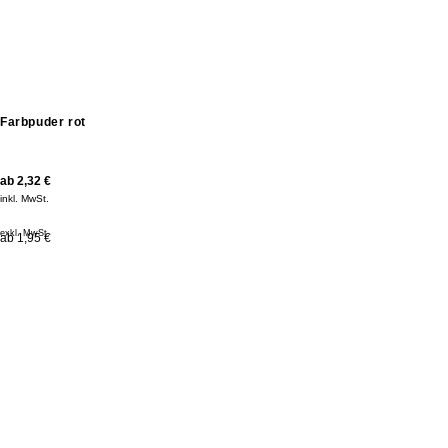
Farbpuder rot
ab
2,32
€
inkl. MwSt.
exkl. MwSt.
ab 1,95 €