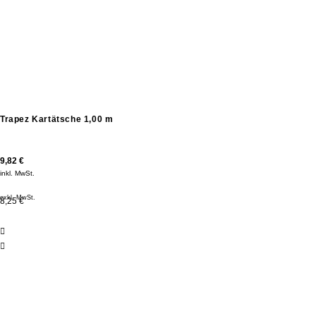
Trapez Kartätsche 1,00 m
9,82
€
inkl. MwSt.
exkl. MwSt.
8,25 €