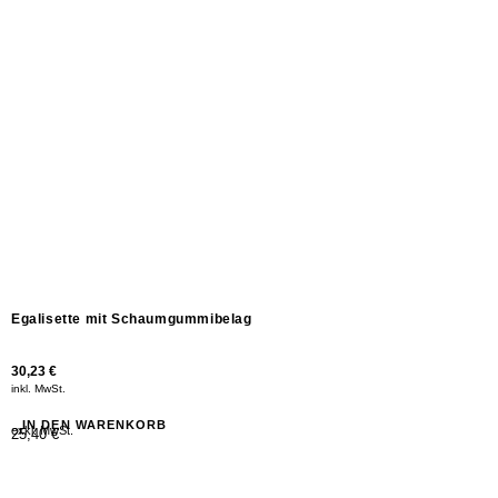
Egalisette mit Schaumgummibelag
30,23
€
inkl. MwSt.
IN DEN WARENKORB
exkl. MwSt.
25,40 €