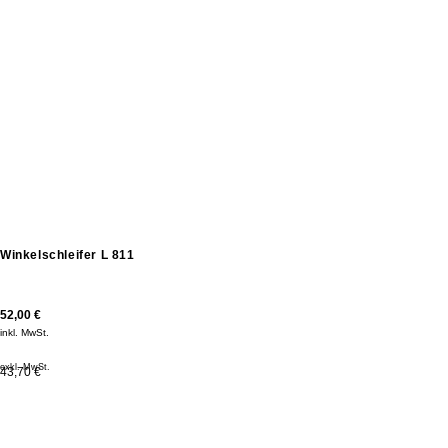
Winkelschleifer L 811
52,00
€
inkl. MwSt.
exkl. MwSt.
43,70 €