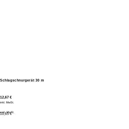
Schlagschnurgerät 30 m
12,67
€
inkl. MwSt.
exkl. MwSt.
10,65 €