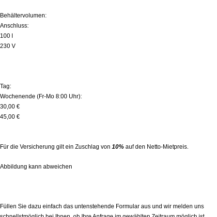
Behältervolumen:
Anschluss:
100 l
230 V
MIETPREISE (zzgl. MwSt.):
Tag:
Wochenende (Fr-Mo 8:00 Uhr):
30,00 €
45,00 €
Für die Versicherung gilt ein Zuschlag von
10%
auf den Netto-Mietpreis.
Abbildung kann abweichen
Zwangsmischer zur Miete direkt anfragen!
Füllen Sie dazu einfach das untenstehende Formular aus und wir melden uns
schnellstmöglich bei Ihnen, ob Ihre Anfrage im gewählten Zeitraum möglich ist.