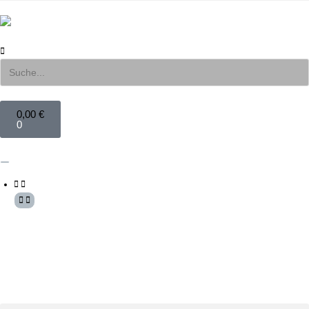
0,00
€
0
Mein Konto
Anmelden