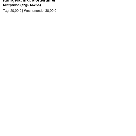
Rührgerät inkl. Mörtelrührer
Mietpreise (zzgl. MwSt.)
Tag: 20,00 € | Wochenende: 30,00 €
Jetzt anfragen