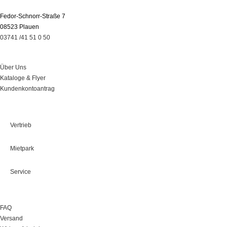
Fedor-Schnorr-Straße 7
08523 Plauen
03741 /41 51 0 50
Über Uns
Über Uns
Kataloge & Flyer
Kundenkontoantrag
Leistungen
Vertrieb
Mietpark
Service
Onlineshop
FAQ
Versand