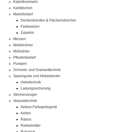
Kabeltrommeln
Kartätschen
Malerbedarf
Deckenbürsten & Flächenstreicher
Farbwalzen
Zubehör
Messen
Mörtelrührer
Müllsäcke
Pflasterbedarf
Pumpen
Schneid- und Diamanttechnik
Spanngurte und Hebebänder
Hebetechnik
Ladungssicherung
Stromerzeuger
Verputztechnik
Airless-Farbspritzgerät
Kellen
Rabos
Reibebretter
Rokamat