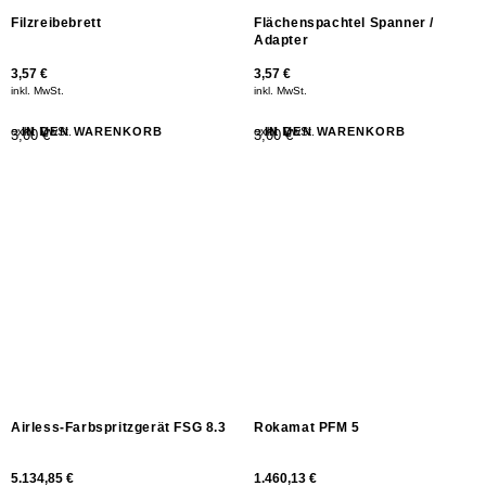
Filzreibebrett
Flächenspachtel Spanner /
Adapter
3,57
€
3,57
€
inkl. MwSt.
inkl. MwSt.
exkl. MwSt.
IN DEN WARENKORB
exkl. MwSt.
IN DEN WARENKORB
3,00 €
3,00 €
Airless-Farbspritzgerät FSG 8.3
Rokamat PFM 5
5.134,85
€
1.460,13
€