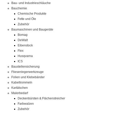
Bau- und Industrieschläuche
Bauchemie
Chemische Produkte
Fette und Öle
Zubehör
Baumaschinen und Baugeräte
Bomag
DeWalt
Eibenstock
Flex
Husqvarna
ICS
Baustellensicherung
Fliesenlegerwerkzeuge
Folien und Klebebänder
Kabeltrommeln
Kartätschen
Malerbedarf
Deckenbürsten & Flächenstreicher
Farbwalzen
Zubehör