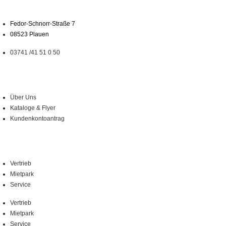
Fedor-Schnorr-Straße 7
08523 Plauen
03741 /41 51 0 50
Über Uns
Über Uns
Kataloge & Flyer
Kundenkontoantrag
Leistungen
Vertrieb
Mietpark
Service
Vertrieb
Mietpark
Service