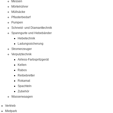
Messen
Mörtelrührer
Müllsäcke
Pflasterbedarf
Pumpen
Schneid- und Diamanttechnik
Spanngurte und Hebebänder
Hebetechnik
Ladungssicherung
Stromerzeuger
Verputztechnik
Airless-Farbspritzgerät
Kellen
Rabos
Reibebretter
Rokamat
Spachteln
Zubehör
Wasserwaagen
Vertrieb
Mietpark