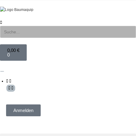
0,00
€
0
Mein Konto
Anmelden