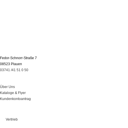
Fedor-Schnorr-Straße 7
08523 Plauen
03741 /41 51 0 50
Über Uns
Über Uns
Kataloge & Flyer
Kundenkontoantrag
Leistungen
Vertrieb