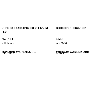
Airless-Farbspritzgerät FSG M
Reibebrett blau, fein
4.0
940,10
€
6,66
€
inkl. MwSt.
inkl. MwSt.
exkl. MwSt.
IN DEN WARENKORB
exkl. MwSt.
IN DEN WARENKORB
790,00 €
5,60 €