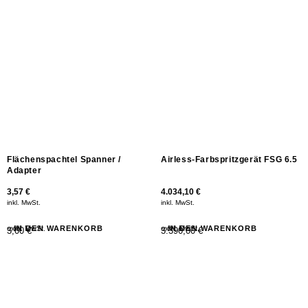
Flächenspachtel Spanner /
Airless-Farbspritzgerät FSG 6.5
Adapter
3,57
€
4.034,10
€
inkl. MwSt.
inkl. MwSt.
exkl. MwSt.
IN DEN WARENKORB
exkl. MwSt.
IN DEN WARENKORB
3,00 €
3.390,00 €