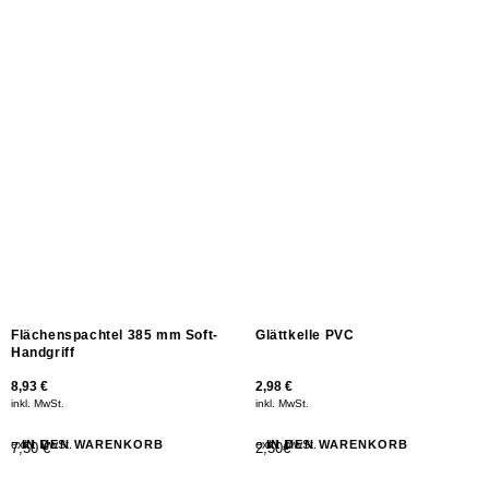
Ähnliche Produkte
Flächenspachtel 385 mm Soft-
Glättkelle PVC
Handgriff
8,93
€
2,98
€
inkl. MwSt.
inkl. MwSt.
exkl. MwSt.
IN DEN WARENKORB
exkl. MwSt.
IN DEN WARENKORB
7,50 €
2,50€