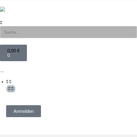
0,00
€
0
Mein Konto
Anmelden