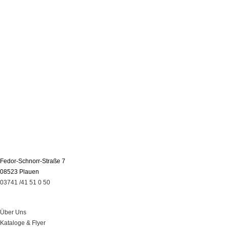
Fedor-Schnorr-Straße 7
08523 Plauen
03741 /41 51 0 50
Über Uns
Über Uns
Kataloge & Flyer