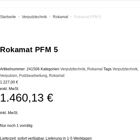
Startseite
>
Verputztechnik
>
Rokamat
>
Rokamat PFM 5
Rokamat PFM 5
Artikelnummer:
241506
Kategorien
Verputztechnik
,
Rokamat
Tags
Verputztechnik
,
Verputzen
,
Putzbearbeitung
,
Rokamat
1.227,00 €
exkl. MwSt.
1.460,13
€
inkl. MwSt.
Nur noch 1 vorrätig
Lieferzeit:
sofort verfügbar, Lieferung in 1-5 Werktagen