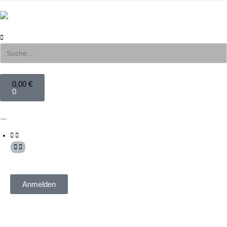
0,00
€
0
Mein Konto
Anmelden