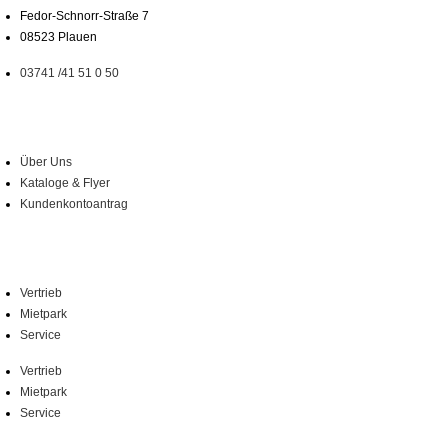
Fedor-Schnorr-Straße 7
08523 Plauen
03741 /41 51 0 50
Über Uns
Über Uns
Kataloge & Flyer
Kundenkontoantrag
Leistungen
Vertrieb
Mietpark
Service
Vertrieb
Mietpark
Service