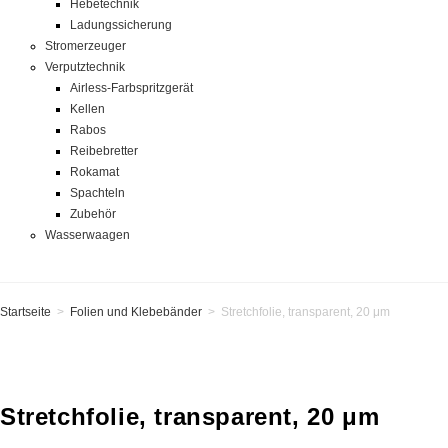
Hebetechnik
Ladungssicherung
Stromerzeuger
Verputztechnik
Airless-Farbspritzgerät
Kellen
Rabos
Reibebretter
Rokamat
Spachteln
Zubehör
Wasserwaagen
Startseite
>
Folien und Klebebänder
>
Stretchfolie, transparent, 20 μm
Stretchfolie, transparent, 20 μm