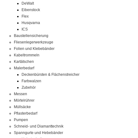
DeWalt
Eibenstock
Flex
Husqvarna
ICS
Baustellensicherung
Fliesenlegerwerkzeuge
Folien und Klebebänder
Kabeltrommeln
Kartätschen
Malerbedarf
Deckenbürsten & Flächenstreicher
Farbwalzen
Zubehör
Messen
Mörtelrührer
Müllsäcke
Pflasterbedarf
Pumpen
Schneid- und Diamanttechnik
Spanngurte und Hebebänder