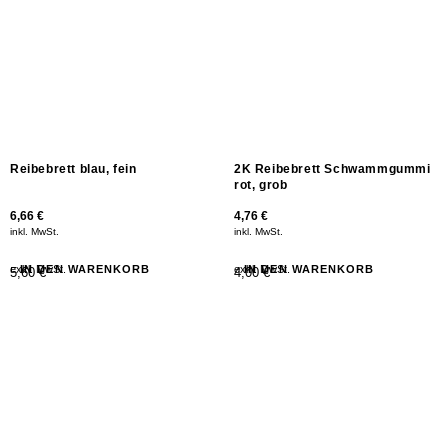
Reibebrett blau, fein
2K Reibebrett Schwammgummi
rot, grob
6,66
€
4,76
€
inkl. MwSt.
inkl. MwSt.
exkl. MwSt.
IN DEN WARENKORB
exkl. MwSt.
IN DEN WARENKORB
5,60 €
4,00 €