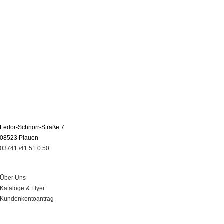
Fedor-Schnorr-Straße 7
08523 Plauen
03741 /41 51 0 50
Über Uns
Über Uns
Kataloge & Flyer
Kundenkontoantrag
Leistungen