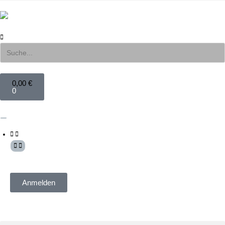
0,00
€
0
Mein Konto
Anmelden