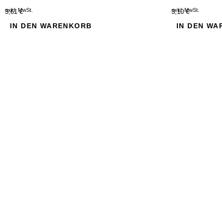
exkl. MwSt.
exkl. MwSt.
3,61 €
3,10 €
IN DEN WARENKORB
IN DEN W