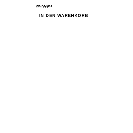
exkl. MwSt.
25,00 €
IN DEN WARENKORB