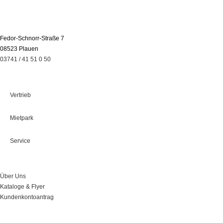
Fedor-Schnorr-Straße 7
08523 Plauen
03741 / 41 51 0 50
Leistungen
Vertrieb
Mietpark
Service
Über Uns
Über Uns
Kataloge & Flyer
Kundenkontoantrag
Onlineshop