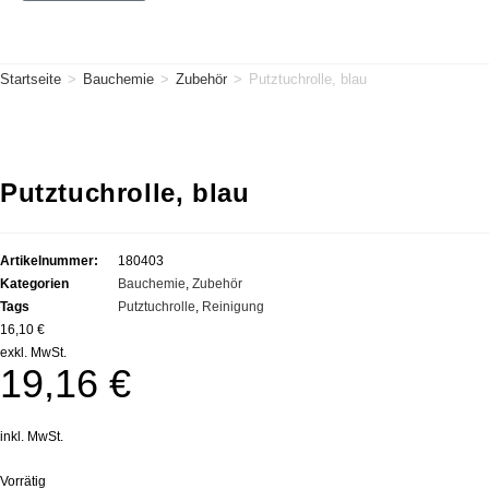
Startseite
>
Bauchemie
>
Zubehör
>
Putztuchrolle, blau
Putztuchrolle, blau
Artikelnummer:
180403
Kategorien
Bauchemie
,
Zubehör
Tags
Putztuchrolle
,
Reinigung
16,10 €
exkl. MwSt.
19,16
€
inkl. MwSt.
Vorrätig