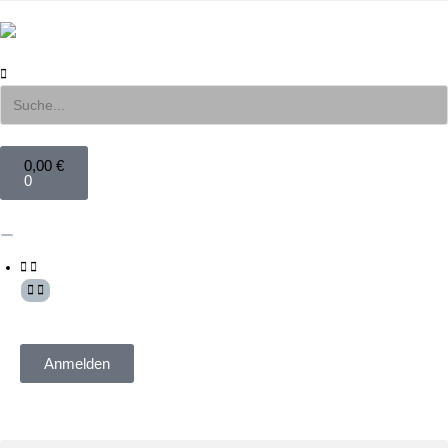
0,00
€
0
Mein Konto
Anmelden