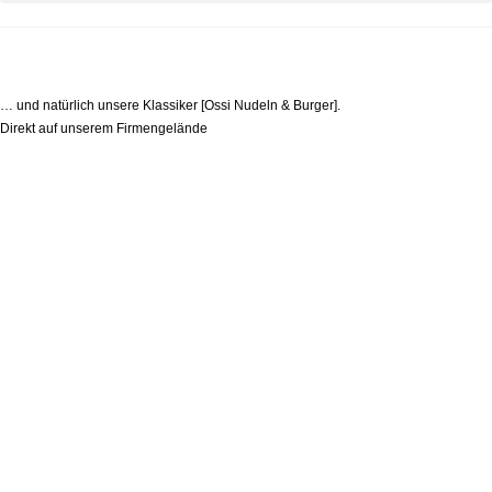
Quimbiss
Leckere Tagesgerichte
… und natürlich unsere Klassiker [Ossi Nudeln & Burger].
Direkt auf unserem Firmengelände
Quimbiss
Ihr Imbiss für eine leckere Mittagspause in
Plauen