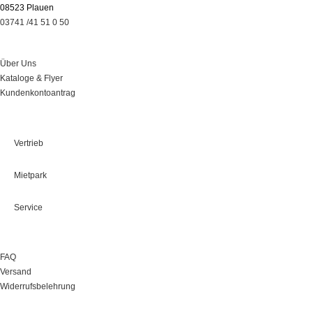
08523 Plauen
03741 /41 51 0 50
Über Uns
Über Uns
Kataloge & Flyer
Kundenkontoantrag
Leistungen
Vertrieb
Mietpark
Service
Onlineshop
FAQ
Versand
Widerrufsbelehrung