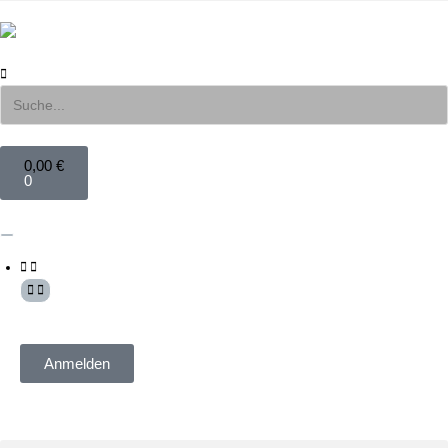
0,00
€
0
Mein Konto
Anmelden