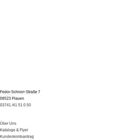
Fedor-Schnorr-Straße 7
08523 Plauen
03741 /41 51 0 50
Über Uns
Über Uns
Kataloge & Flyer
Kundenkontoantrag