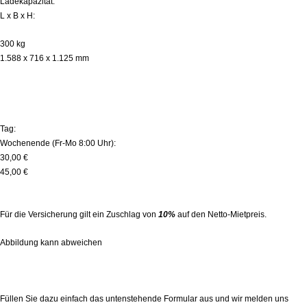
Ladekapazität:
L x B x H:
300 kg
1.588 x 716 x 1.125 mm
MIETPREISE (zzgl. MwSt.):
Tag:
Wochenende (Fr-Mo 8:00 Uhr):
30,00 €
45,00 €
Für die Versicherung gilt ein Zuschlag von
10%
auf den Netto-Mietpreis.
Abbildung kann abweichen
Mini Dumper zur Miete direkt anfragen!
Füllen Sie dazu einfach das untenstehende Formular aus und wir melden uns