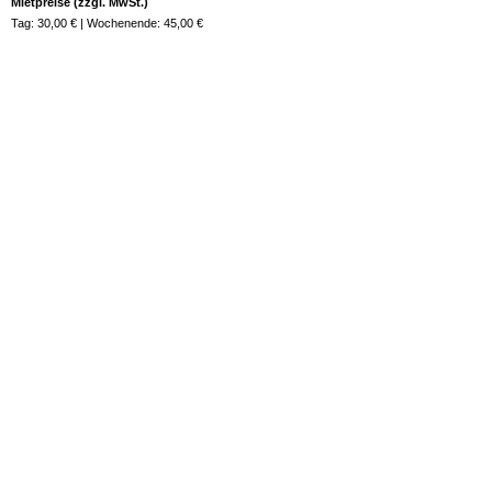
Mietpreise (zzgl. MwSt.)
Tag: 30,00 € | Wochenende: 45,00 €
Jetzt anfragen