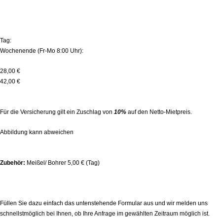
MIETPREISE (zzgl. MwSt.):
Tag:
Wochenende (Fr-Mo 8:00 Uhr):
28,00 €
42,00 €
Für die Versicherung gilt ein Zuschlag von
10%
auf den Netto-Mietpreis.
Abbildung kann abweichen
Zubehör:
Meißel/ Bohrer 5,00 € (Tag)
Kombihammer SDS-Max | 7,8 kg zur Miete
direkt anfragen!
Füllen Sie dazu einfach das untenstehende Formular aus und wir melden uns
schnellstmöglich bei Ihnen, ob Ihre Anfrage im gewählten Zeitraum möglich ist.