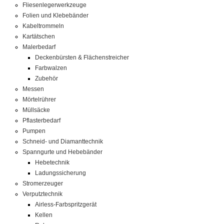
Fliesenlegerwerkzeuge
Folien und Klebebänder
Kabeltrommeln
Kartätschen
Malerbedarf
Deckenbürsten & Flächenstreicher
Farbwalzen
Zubehör
Messen
Mörtelrührer
Müllsäcke
Pflasterbedarf
Pumpen
Schneid- und Diamanttechnik
Spanngurte und Hebebänder
Hebetechnik
Ladungssicherung
Stromerzeuger
Verputztechnik
Airless-Farbspritzgerät
Kellen