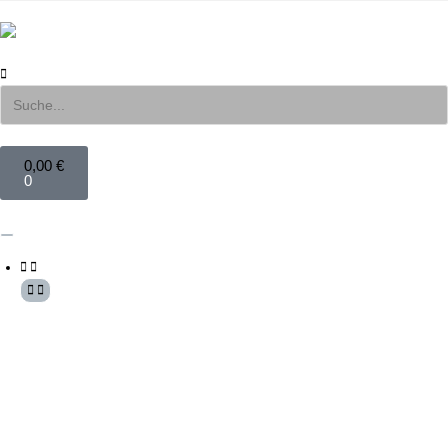
0,00
€
0
Mein Konto
Anmelden