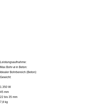
Kombihammer SDS-Max
Technische Daten:
Leistungsaufnahme:
Max Bohr-ø in Beton:
Idealer Bohrbereich (Beton):
Gewicht:
1.350 W
45 mm
22 bis 35 mm
7,8 kg