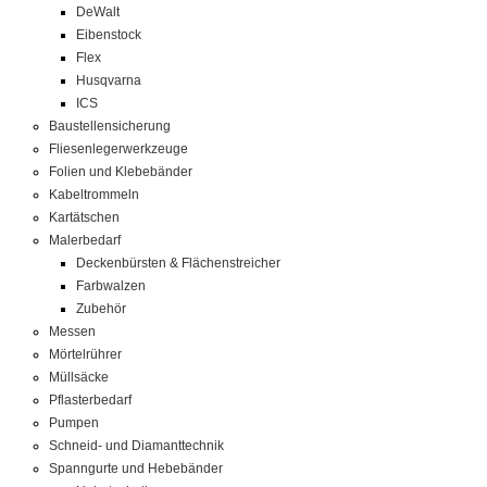
DeWalt
Eibenstock
Flex
Husqvarna
ICS
Baustellensicherung
Fliesenlegerwerkzeuge
Folien und Klebebänder
Kabeltrommeln
Kartätschen
Malerbedarf
Deckenbürsten & Flächenstreicher
Farbwalzen
Zubehör
Messen
Mörtelrührer
Müllsäcke
Pflasterbedarf
Pumpen
Schneid- und Diamanttechnik
Spanngurte und Hebebänder