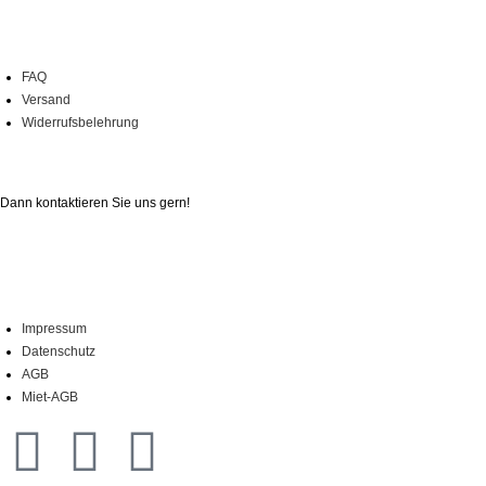
Onlineshop
FAQ
Versand
Widerrufsbelehrung
Sie haben Fragen?
Dann kontaktieren Sie uns gern!
Nur einen Klick entfernt
Impressum
Datenschutz
AGB
Miet-AGB