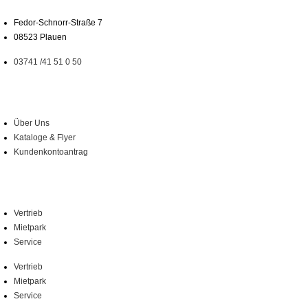
Fedor-Schnorr-Straße 7
08523 Plauen
03741 /41 51 0 50
Über Uns
Über Uns
Kataloge & Flyer
Kundenkontoantrag
Leistungen
Vertrieb
Mietpark
Service
Vertrieb
Mietpark
Service