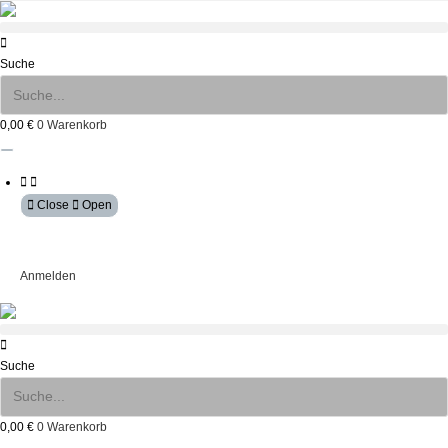
Zum
Inhalt
springen
Suche
0,00
€
0
Warenkorb
Close
Open
Mein Konto
Anmelden
Suche
0,00
€
0
Warenkorb