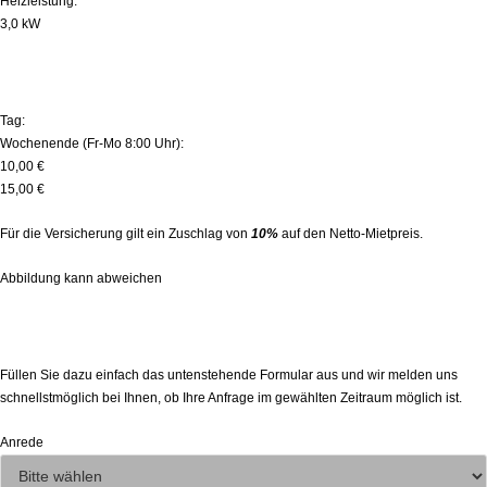
Heizleistung:
3,0 kW
MIETPREISE (zzgl. MwSt.):
Tag:
Wochenende (Fr-Mo 8:00 Uhr):
10,00 €
15,00 €
Für die Versicherung gilt ein Zuschlag von
10%
auf den Netto-Mietpreis.
Abbildung kann abweichen
Heizgerät | 3,0 kW zur Miete direkt anfragen!
Füllen Sie dazu einfach das untenstehende Formular aus und wir melden uns
schnellstmöglich bei Ihnen, ob Ihre Anfrage im gewählten Zeitraum möglich ist.
Anrede