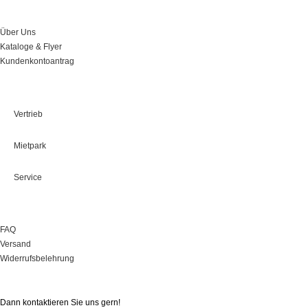
Über Uns
Über Uns
Kataloge & Flyer
Kundenkontoantrag
Leistungen
Vertrieb
Mietpark
Service
Onlineshop
FAQ
Versand
Widerrufsbelehrung
Sie haben Fragen?
Dann kontaktieren Sie uns gern!