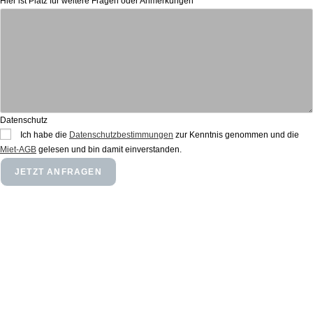
Hier ist Platz für weitere Fragen oder Anmerkungen
Datenschutz
Ich habe die
Datenschutzbestimmungen
zur Kenntnis genommen und die
Miet-AGB
gelesen und bin damit einverstanden.
JETZT ANFRAGEN
Weitere Mietgeräte