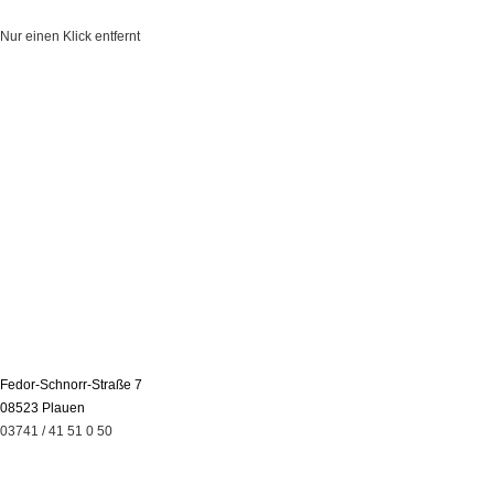
Nur einen Klick entfernt
Fedor-Schnorr-Straße 7
08523 Plauen
03741 / 41 51 0 50
Leistungen