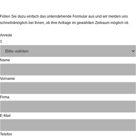
Bautüren zur Miete direkt anfragen!
Füllen Sie dazu einfach das untenstehende Formular aus und wir melden uns
schnellstmöglich bei Ihnen, ob Ihre Anfrage im gewählten Zeitraum möglich ist.
Anrede
Name
Vorname
Firma
E-Mail
Telefon