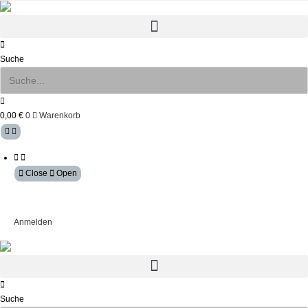
Zum
Inhalt
springen
Suche
0,00
€
0
Warenkorb
Close
Open
Mein Konto
Anmelden
Suche