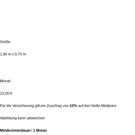
Bautüren
Technische Daten:
Größe:
1,90 m x 0,75 m
MIETPREISE (zzgl. MwSt.):
Monat:
15,00 €
Für die Versicherung gilt ein Zuschlag von
10%
auf den Netto-Mietpreis.
Abbildung kann abweichen
Mindestmietdauer: 1 Monat