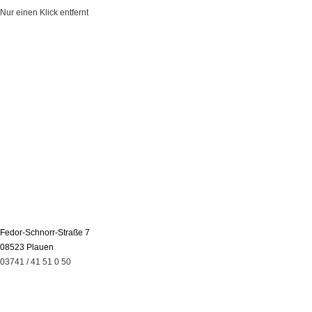
Nur einen Klick entfernt
Fedor-Schnorr-Straße 7
08523 Plauen
03741 / 41 51 0 50
Leistungen