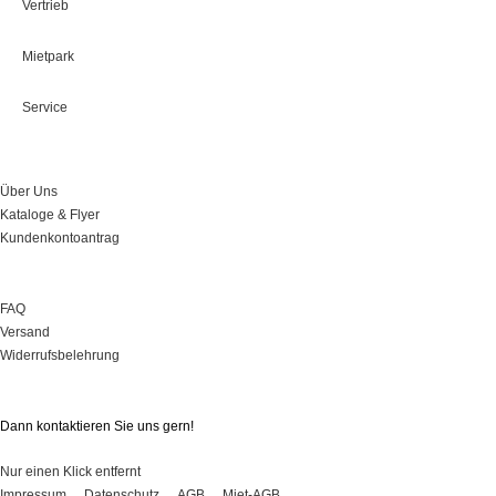
Vertrieb
Mietpark
Service
Über Uns
Über Uns
Kataloge & Flyer
Kundenkontoantrag
Onlineshop
FAQ
Versand
Widerrufsbelehrung
Sie haben Fragen?
Dann kontaktieren Sie uns gern!
Nur einen Klick entfernt
Impressum
Datenschutz
AGB
Miet-AGB