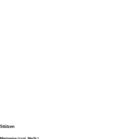
Stützen
Mietpreise (zzgl. MwSt.)